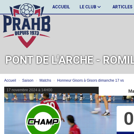
Panneau de gestion des cookies
ACCUEIL
LE CLUB
ARTICLES
PONT DE L'ARCHE - ROMI
Accueil
Saison
Matchs
Honneur Gisors à Gisors dimanche 17 vs
17 novembre 2024 à 14H00
Ma
0