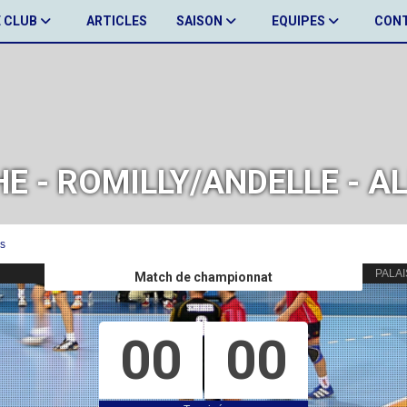
E CLUB
ARTICLES
SAISON
EQUIPES
CON
HE - ROMILLY/ANDELLE - 
s
PALAI
Match de championnat
00
00