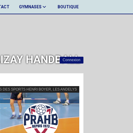
TACT
GYMNASES
BOUTIQUE
ALIZAY HANDBALL
Connexion
S DES SPORTS HENRI BOYER, LES ANDELYS