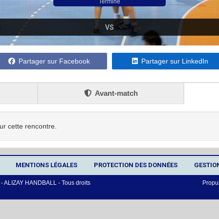
Terminé
VS
Partager sur Facebook
Partager sur LinkedIn
Avant-match
ur cette rencontre.
MENTIONS LÉGALES
PROTECTION DES DONNÉES
GESTIO
 ALIZAY HANDBALL - Tous droits
Propu