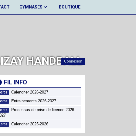
TACT
GYMNASES
BOUTIQUE
ALIZAY HANDBALL
Connexion
FIL INFO
Calendrier 2026-2027
03/08
Entrainements 2026-2027
03/08
Processus de prise de licence 2026-
01/07
027
Calendrier 2025-2026
13/08