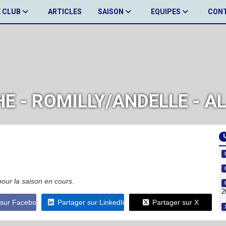
E CLUB
ARTICLES
SAISON
EQUIPES
CON
HE - ROMILLY/ANDELLE - 
pour la saison en cours.
2
 sur Facebook
Partager sur LinkedIn
Partager sur X