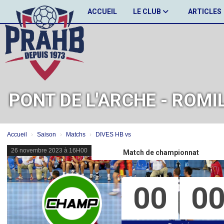
Panneau de gestion des cookies
ACCUEIL
LE CLUB
ARTICLES
PONT DE L'ARCHE - ROMI
Accueil
Saison
Matchs
DIVES HB vs
26 novembre 2023 à 16H00
Match de championnat
00
0