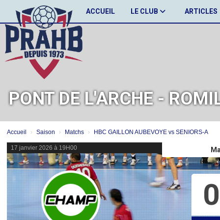
Panneau de gestion des cookies
ACCUEIL
LE CLUB
ARTICLES
PONT DE L'ARCHE - ROMI
Accueil
Saison
Matchs
HBC GAILLON AUBEVOYE vs SENIORS-A
17 janvier 2026 à 19H00
Ma
0